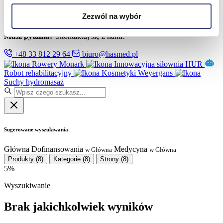
Partnerzy
Serwis
Zezwól na wybór
Kontakt
Masz pytania?
Skontaktuj się z nami!
+48 33 812 29 64
biuro@hasmed.pl
Rowery Monark
Innowacyjna siłownia HUR
Robot rehabilitacyjny
Kosmetyki Weyergans
Suchy hydromasaż
Sugerowane wyszukiwania
Główna
Dofinansowania
Medycyna
w Główna
w Główna
Produkty
(8)
Kategorie
(8)
Strony
(8)
5%
Wyszukiwanie
Brak jakichkolwiek wyników