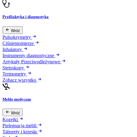
Profilaktyka i diagnostyka
Wróć
Pulsoksymetry
Ciśnieniomierze
Inhalatory
Instrumenty diagnostyczne
Artykuły Przeciwodleżynowe
Stetoskopy
Termometry
Zobacz wszystko
Meble medyczne
Wróć
Kozetki
Pielęgnacja mebli
Taborety i krzesła