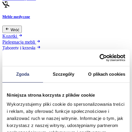
Meble medyczne
Wróć
Kozetki
Pielęgnacja mebli
Taborety i krzesła
Stoły
Parawany
Fotele
Zobacz wszystko
Zgoda
Szczegóły
O plikach cookies
Spa & Wellness
Niniejsza strona korzysta z plików cookie
Wróć
Wykorzystujemy pliki cookie do spersonalizowania treści
Fotele do masażu
i reklam, aby oferować funkcje społecznościowe i
Urządzenia
analizować ruch w naszej witrynie. Informacje o tym, jak
Zdrowie i uroda
korzystasz z naszej witryny, udostępniamy partnerom
Zobacz wszystko