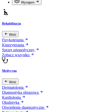
Wynajem
Rehabilitacja
Wróć
Fizykoterapia
Kinezyterapia
Sprzęt ortopedyczny
Zobacz wszystko
Medycyna
Wróć
Dermatologia
Diagnostyka obrazowa
Kardiologia
Okulistyka
Oświetlenie diagnostyczne