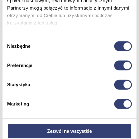
społecznościowym, reklamowym i analitycznym.
Partnerzy mogą połączyć te informacje z innymi danymi
Dofinansowania
otrzymanymi od Ciebie lub uzyskanymi podczas
korzystania z ich usług.
Wróć
Dofinansowania
Wybór
Zobacz wszystko
Niezbędne
zgody
Wynajem
Preferencje
Wróć
Zobacz wszystko
Statystyka
Aquatizer Testowy
Robot rehabilitacyjny ROBERT®
Robotyka w rehabilitacji
Marketing
Dla rehabilitacji
Dla stomatologów
Dofinansowania
Filmy
Poznaj Hasmed
Zezwól na wszystkie
Nasze marki