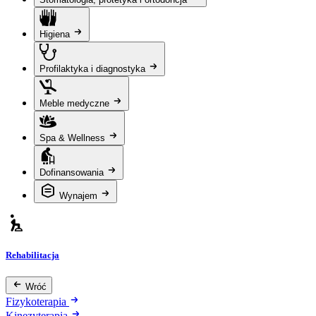
Higiena
Profilaktyka i diagnostyka
Meble medyczne
Spa & Wellness
Dofinansowania
Wynajem
Rehabilitacja
Wróć
Fizykoterapia
Kinezyterapia