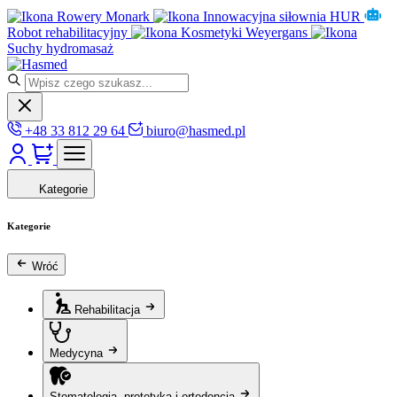
Rowery Monark
Innowacyjna siłownia HUR
Robot rehabilitacyjny
Kosmetyki Weyergans
Suchy hydromasaż
+48 33 812 29 64
biuro@hasmed.pl
Kategorie
Kategorie
Wróć
Rehabilitacja
Medycyna
Stomatologia, protetyka i ortodoncja