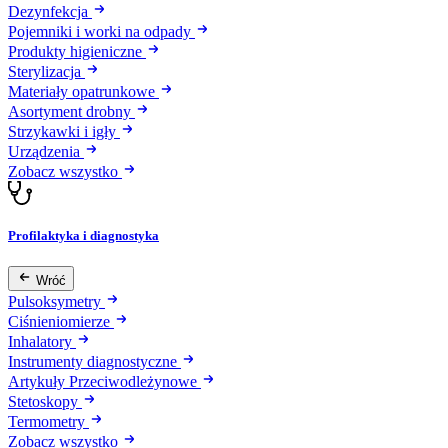
Dezynfekcja
Pojemniki i worki na odpady
Produkty higieniczne
Sterylizacja
Materiały opatrunkowe
Asortyment drobny
Strzykawki i igły
Urządzenia
Zobacz wszystko
Profilaktyka i diagnostyka
Wróć
Pulsoksymetry
Ciśnieniomierze
Inhalatory
Instrumenty diagnostyczne
Artykuły Przeciwodleżynowe
Stetoskopy
Termometry
Zobacz wszystko