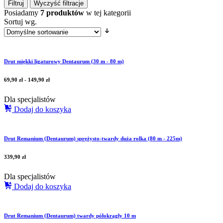
Filtruj
Wyczyść filtracje
Posiadamy
7 produktów
w tej kategorii
Sortuj wg.
Drut miękki ligaturowy Dentaurum (30 m - 80 m)
69,90
zł
-
149,90
zł
Dla specjalistów
Dodaj do koszyka
Drut Remanium (Dentaurum) sprężysto-twardy duża rolka (80 m - 225m)
339,90
zł
Dla specjalistów
Dodaj do koszyka
Drut Remanium (Dentaurum) twardy półokrągły 10 m