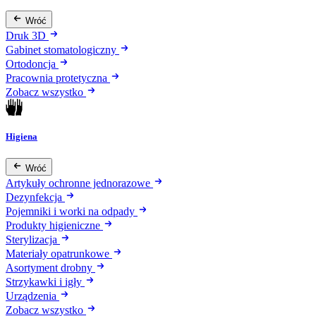
Wróć
Druk 3D
Gabinet stomatologiczny
Ortodoncja
Pracownia protetyczna
Zobacz wszystko
Higiena
Wróć
Artykuły ochronne jednorazowe
Dezynfekcja
Pojemniki i worki na odpady
Produkty higieniczne
Sterylizacja
Materiały opatrunkowe
Asortyment drobny
Strzykawki i igły
Urządzenia
Zobacz wszystko