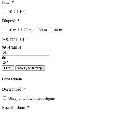
Ilość
10
100
Długość
10 m
20 m
30 m
40 m
Wg. ceny (zł)
26 zł
340 zł
do
Filtruj
Wyczyść filtracje
Filtruj produkty
Dostępność
Ukryj chwilowo niedostępne
Rozmiar drutu