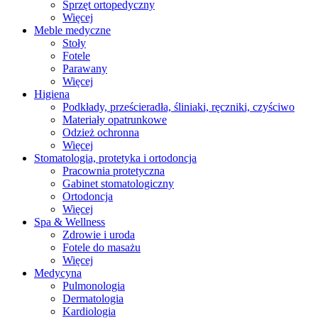
Sprzęt ortopedyczny
Więcej
Meble medyczne
Stoły
Fotele
Parawany
Więcej
Higiena
Podkłady, prześcieradła, śliniaki, ręczniki, czyściwo
Materiały opatrunkowe
Odzież ochronna
Więcej
Stomatologia, protetyka i ortodoncja
Pracownia protetyczna
Gabinet stomatologiczny
Ortodoncja
Więcej
Spa & Wellness
Zdrowie i uroda
Fotele do masażu
Więcej
Medycyna
Pulmonologia
Dermatologia
Kardiologia