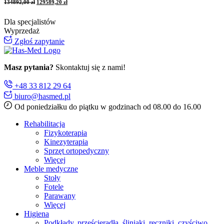
134892,00
zł
129589,20
zł
Dla specjalistów
Wyprzedaż
Zgłoś zapytanie
Masz pytania?
Skontaktuj się z nami!
+48 33 812 29 64
biuro@hasmed.pl
Od poniedziałku do piątku w godzinach od 08.00 do 16.00
Rehabilitacja
Fizykoterapia
Kinezyterapia
Sprzęt ortopedyczny
Więcej
Meble medyczne
Stoły
Fotele
Parawany
Więcej
Higiena
Podkłady, prześcieradła, śliniaki, ręczniki, czyściwo