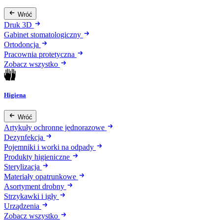
Wróć
Druk 3D
Gabinet stomatologiczny
Ortodoncja
Pracownia protetyczna
Zobacz wszystko
Higiena
Wróć
Artykuły ochronne jednorazowe
Dezynfekcja
Pojemniki i worki na odpady
Produkty higieniczne
Sterylizacja
Materiały opatrunkowe
Asortyment drobny
Strzykawki i igły
Urządzenia
Zobacz wszystko