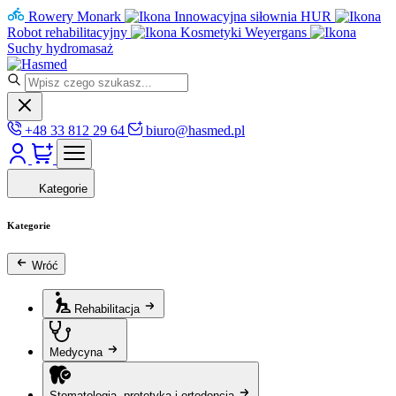
Rowery Monark
Innowacyjna siłownia HUR
Robot rehabilitacyjny
Kosmetyki Weyergans
Suchy hydromasaż
+48 33 812 29 64
biuro@hasmed.pl
Kategorie
Kategorie
Wróć
Rehabilitacja
Medycyna
Stomatologia, protetyka i ortodoncja