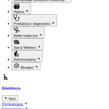
Higiena
Profilaktyka i diagnostyka
Meble medyczne
Spa & Wellness
Dofinansowania
Wynajem
Rehabilitacja
Wróć
Fizykoterapia
Kinezyterapia