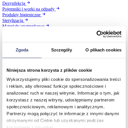
Dezynfekcja
Pojemniki i worki na odpady
Produkty higieniczne
Sterylizacja
Materiały opatrunkowe
Asortyment drobny
Strzykawki i igły
Urządzenia
Zobacz wszystko
Zgoda
Szczegóły
O plikach cookies
Profilaktyka i diagnostyka
Niniejsza strona korzysta z plików cookie
Wykorzystujemy pliki cookie do spersonalizowania treści
Wróć
i reklam, aby oferować funkcje społecznościowe i
Pulsoksymetry
Ciśnieniomierze
analizować ruch w naszej witrynie. Informacje o tym, jak
Inhalatory
korzystasz z naszej witryny, udostępniamy partnerom
Instrumenty diagnostyczne
społecznościowym, reklamowym i analitycznym.
Artykuły Przeciwodleżynowe
Partnerzy mogą połączyć te informacje z innymi danymi
Stetoskopy
otrzymanymi od Ciebie lub uzyskanymi podczas
Termometry
Zobacz wszystko
korzystania z ich usług.