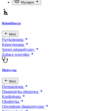
Wynajem
Rehabilitacja
Wróć
Fizykoterapia
Kinezyterapia
Sprzęt ortopedyczny
Zobacz wszystko
Medycyna
Wróć
Dermatologia
Diagnostyka obrazowa
Kardiologia
Okulistyka
Oświetlenie diagnostyczne