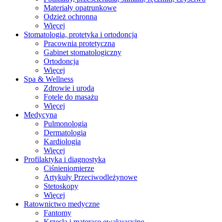
Materiały opatrunkowe
Odzież ochronna
Więcej
Stomatologia, protetyka i ortodoncja
Pracownia protetyczna
Gabinet stomatologiczny
Ortodoncja
Więcej
Spa & Wellness
Zdrowie i uroda
Fotele do masażu
Więcej
Medycyna
Pulmonologia
Dermatologia
Kardiologia
Więcej
Profilaktyka i diagnostyka
Ciśnieniomierze
Artykuły Przeciwodleżynowe
Stetoskopy
Więcej
Ratownictwo medyczne
Fantomy
Krzesła i materace ewakuacyjne