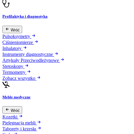
Profilaktyka i diagnostyka
Wróć
Pulsoksymetry
Ciśnieniomierze
Inhalatory
Instrumenty diagnostyczne
Artykuły Przeciwodleżynowe
Stetoskopy
Termometry
Zobacz wszystko
Meble medyczne
Wróć
Kozetki
Pielęgnacja mebli
Taborety i krzesła