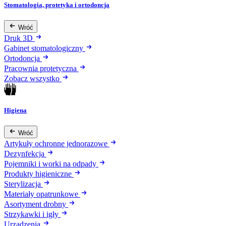
Stomatologia, protetyka i ortodoncja
Wróć
Druk 3D
Gabinet stomatologiczny
Ortodoncja
Pracownia protetyczna
Zobacz wszystko
Higiena
Wróć
Artykuły ochronne jednorazowe
Dezynfekcja
Pojemniki i worki na odpady
Produkty higieniczne
Sterylizacja
Materiały opatrunkowe
Asortyment drobny
Strzykawki i igły
Urządzenia