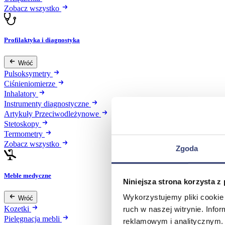
Zobacz wszystko
Profilaktyka i diagnostyka
Wróć
Pulsoksymetry
Ciśnieniomierze
Inhalatory
Instrumenty diagnostyczne
Artykuły Przeciwodleżynowe
Stetoskopy
Termometry
Zobacz wszystko
Zgoda
Meble medyczne
Niniejsza strona korzysta z
Wykorzystujemy pliki cookie 
Wróć
Kozetki
ruch w naszej witrynie. Inf
Pielęgnacja mebli
reklamowym i analitycznym. 