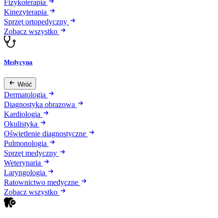
Fizykoterapia
Kinezyterapia
Sprzęt ortopedyczny
Zobacz wszystko
Medycyna
Wróć
Dermatologia
Diagnostyka obrazowa
Kardiologia
Okulistyka
Oświetlenie diagnostyczne
Pulmonologia
Sprzęt medyczny
Weterynaria
Laryngologia
Ratownictwo medyczne
Zobacz wszystko