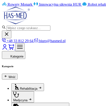
Rowery Monark
Innowacyjna siłownia HUR
Robot rehab
+48 33 812 29 64
biuro@hasmed.pl
Kategorie
Kategorie
Wróć
Rehabilitacja
Medycyna