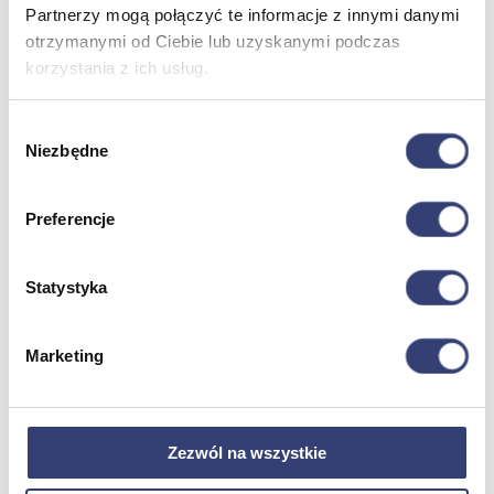
Partnerzy mogą połączyć te informacje z innymi danymi
Stetoskopy
Termometry
otrzymanymi od Ciebie lub uzyskanymi podczas
Zobacz wszystko
korzystania z ich usług.
Wybór
Meble medyczne
Niezbędne
zgody
Wróć
Kozetki
Preferencje
Pielęgnacja mebli
Taborety i krzesła
Stoły
Statystyka
Parawany
Fotele
Zobacz wszystko
Marketing
Spa & Wellness
Zezwól na wszystkie
Wróć
Fotele do masażu