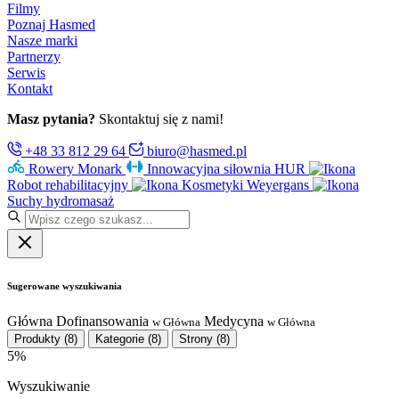
Filmy
Poznaj Hasmed
Nasze marki
Partnerzy
Serwis
Kontakt
Masz pytania?
Skontaktuj się z nami!
+48 33 812 29 64
biuro@hasmed.pl
Rowery Monark
Innowacyjna siłownia HUR
Robot rehabilitacyjny
Kosmetyki Weyergans
Suchy hydromasaż
Sugerowane wyszukiwania
Główna
Dofinansowania
Medycyna
w Główna
w Główna
Produkty
(8)
Kategorie
(8)
Strony
(8)
5%
Wyszukiwanie