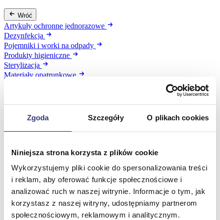
Wróć
Artykuły ochronne jednorazowe
Dezynfekcja
Pojemniki i worki na odpady
Produkty higieniczne
Sterylizacja
Materiały opatrunkowe
Asortyment drobny
Strzykawki i igły
Urządzenia
Zobacz wszystko
Zgoda
Szczegóły
O plikach cookies
Profilaktyka i diagnostyka
Niniejsza strona korzysta z plików cookie
Wykorzystujemy pliki cookie do spersonalizowania treści
Wróć
Pulsoksymetry
i reklam, aby oferować funkcje społecznościowe i
Ciśnieniomierze
analizować ruch w naszej witrynie. Informacje o tym, jak
Inhalatory
korzystasz z naszej witryny, udostępniamy partnerom
Instrumenty diagnostyczne
społecznościowym, reklamowym i analitycznym.
Artykuły Przeciwodleżynowe