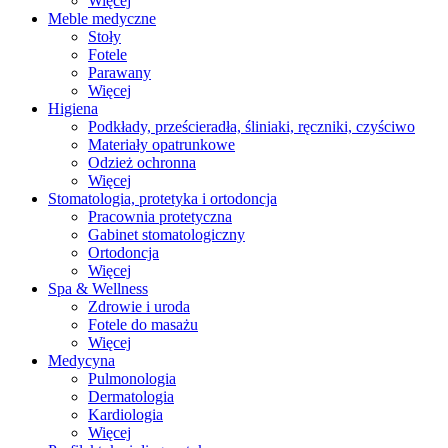
Więcej
Meble medyczne
Stoły
Fotele
Parawany
Więcej
Higiena
Podkłady, prześcieradła, śliniaki, ręczniki, czyściwo
Materiały opatrunkowe
Odzież ochronna
Więcej
Stomatologia, protetyka i ortodoncja
Pracownia protetyczna
Gabinet stomatologiczny
Ortodoncja
Więcej
Spa & Wellness
Zdrowie i uroda
Fotele do masażu
Więcej
Medycyna
Pulmonologia
Dermatologia
Kardiologia
Więcej