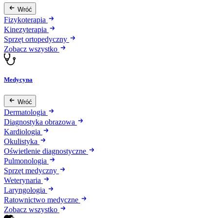
Wróć
Fizykoterapia
Kinezyterapia
Sprzęt ortopedyczny
Zobacz wszystko
Medycyna
Wróć
Dermatologia
Diagnostyka obrazowa
Kardiologia
Okulistyka
Oświetlenie diagnostyczne
Pulmonologia
Sprzęt medyczny
Weterynaria
Laryngologia
Ratownictwo medyczne
Zobacz wszystko