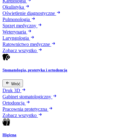
Kardiologia
Okulistyka
Oświetlenie diagnostyczne
Pulmonologia
Sprzęt medyczny
Weterynaria
Laryngologia
Ratownictwo medyczne
Zobacz wszystko
Stomatologia, protetyka i ortodoncja
Wróć
Druk 3D
Gabinet stomatologiczny
Ortodoncja
Pracownia protetyczna
Zobacz wszystko
Higiena