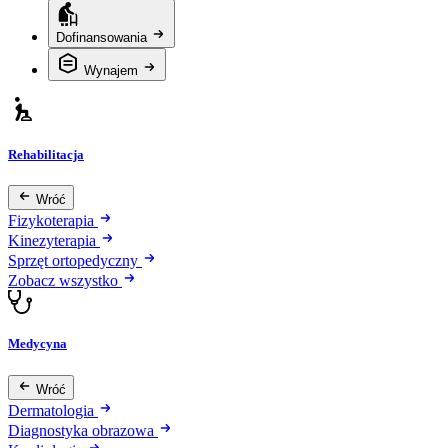
Dofinansowania
Wynajem
Rehabilitacja
Wróć
Fizykoterapia
Kinezyterapia
Sprzęt ortopedyczny
Zobacz wszystko
Medycyna
Wróć
Dermatologia
Diagnostyka obrazowa