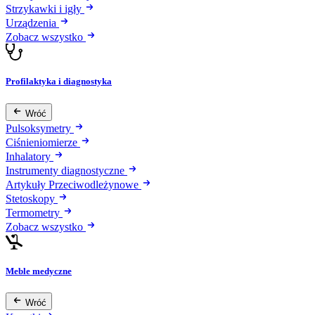
Strzykawki i igły
Urządzenia
Zobacz wszystko
Profilaktyka i diagnostyka
Wróć
Pulsoksymetry
Ciśnieniomierze
Inhalatory
Instrumenty diagnostyczne
Artykuły Przeciwodleżynowe
Stetoskopy
Termometry
Zobacz wszystko
Meble medyczne
Wróć