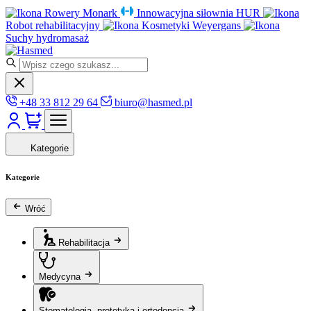
Rowery Monark
Innowacyjna siłownia HUR
Robot rehabilitacyjny
Kosmetyki Weyergans
Suchy hydromasaż
+48 33 812 29 64
biuro@hasmed.pl
Kategorie
Kategorie
Wróć
Rehabilitacja
Medycyna
Stomatologia, protetyka i ortodoncja