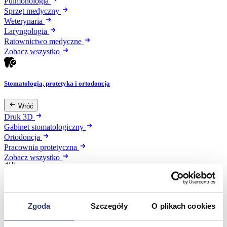
Pulmonologia
Sprzęt medyczny
Weterynaria
Laryngologia
Ratownictwo medyczne
Zobacz wszystko
Stomatologia, protetyka i ortodoncja
Wróć
Druk 3D
Gabinet stomatologiczny
Ortodoncja
Pracownia protetyczna
Zobacz wszystko
Higiena
Zgoda
Szczegóły
O plikach cookies
Wróć
Artykuły ochronne jednorazowe