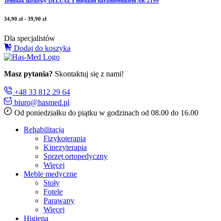
Temblak siatkowy DELUXE z miękkim naramiennikiem AR-2199
34,90
zł
-
39,90
zł
Dla specjalistów
Dodaj do koszyka
Masz pytania?
Skontaktuj się z nami!
+48 33 812 29 64
biuro@hasmed.pl
Od poniedziałku do piątku w godzinach od 08.00 do 16.00
Rehabilitacja
Fizykoterapia
Kinezyterapia
Sprzęt ortopedyczny
Więcej
Meble medyczne
Stoły
Fotele
Parawany
Więcej
Higiena