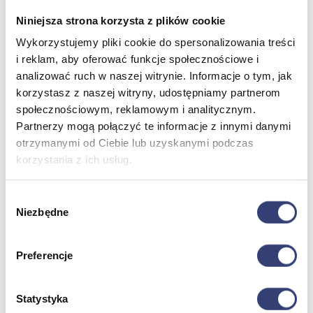
Dezynfekcja
Niniejsza strona korzysta z plików cookie
Pojemniki i worki na odpady
Produkty higieniczne
Wykorzystujemy pliki cookie do spersonalizowania treści
Sterylizacja
i reklam, aby oferować funkcje społecznościowe i
Materiały opatrunkowe
analizować ruch w naszej witrynie. Informacje o tym, jak
Asortyment drobny
Strzykawki i igły
korzystasz z naszej witryny, udostępniamy partnerom
Urządzenia
społecznościowym, reklamowym i analitycznym.
Zobacz wszystko
Partnerzy mogą połączyć te informacje z innymi danymi
otrzymanymi od Ciebie lub uzyskanymi podczas
korzystania z ich usług.
Profilaktyka i diagnostyka
Wróć
Wybór
Pulsoksymetry
Niezbędne
zgody
Ciśnieniomierze
Inhalatory
Instrumenty diagnostyczne
Preferencje
Artykuły Przeciwodleżynowe
Stetoskopy
Termometry
Statystyka
Zobacz wszystko