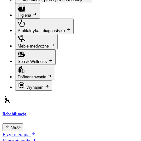
Higiena
Profilaktyka i diagnostyka
Meble medyczne
Spa & Wellness
Dofinansowania
Wynajem
Rehabilitacja
Wróć
Fizykoterapia
Kinezyterapia