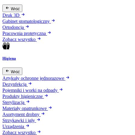
Wróć
Druk 3D
Gabinet stomatologiczny
Ortodoncja
Pracownia protetyczna
Zobacz wszystko
Higiena
Wróć
Artykuły ochronne jednorazowe
Dezynfekcja
Pojemniki i worki na odpady
Produkty higieniczne
Sterylizacja
Materiały opatrunkowe
Asortyment drobny
Strzykawki i igły
Urządzenia
Zobacz wszystko