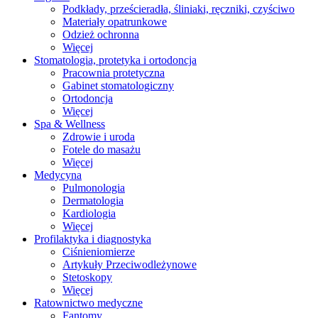
Podkłady, prześcieradła, śliniaki, ręczniki, czyściwo
Materiały opatrunkowe
Odzież ochronna
Więcej
Stomatologia, protetyka i ortodoncja
Pracownia protetyczna
Gabinet stomatologiczny
Ortodoncja
Więcej
Spa & Wellness
Zdrowie i uroda
Fotele do masażu
Więcej
Medycyna
Pulmonologia
Dermatologia
Kardiologia
Więcej
Profilaktyka i diagnostyka
Ciśnieniomierze
Artykuły Przeciwodleżynowe
Stetoskopy
Więcej
Ratownictwo medyczne
Fantomy