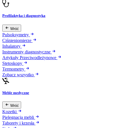
Profilaktyka i diagnostyka
Wróć
Pulsoksymetry
Ciśnieniomierze
Inhalatory
Instrumenty diagnostyczne
Artykuły Przeciwodleżynowe
Stetoskopy
Termometry
Zobacz wszystko
Meble medyczne
Wróć
Kozetki
Pielęgnacja mebli
Taborety i krzesła