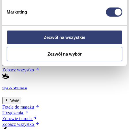
Marketing
Meble medyczne
Wróć
Kozetki
Zezwól na wszystkie
Pielęgnacja mebli
Taborety i krzesła
Stoły
Zezwól na wybór
Parawany
Fotele
Zobacz wszystko
Spa & Wellness
Wróć
Fotele do masażu
Urządzenia
Zdrowie i uroda
Zobacz wszystko