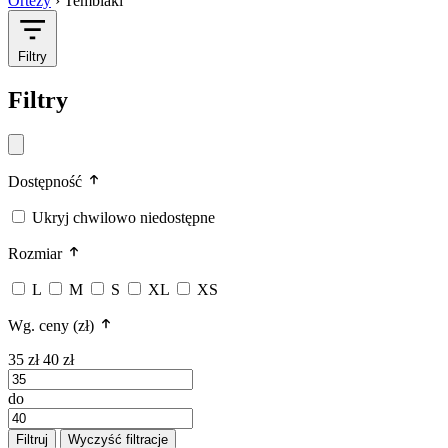
Ortezy
›
Temblaki
Filtry
Filtry
Dostępność
Ukryj chwilowo niedostępne
Rozmiar
L
M
S
XL
XS
Wg. ceny (zł)
35 zł
40 zł
do
Filtruj
Wyczyść filtracje