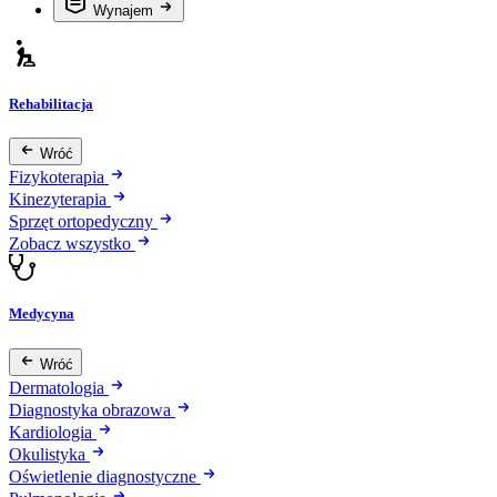
Wynajem
Rehabilitacja
Wróć
Fizykoterapia
Kinezyterapia
Sprzęt ortopedyczny
Zobacz wszystko
Medycyna
Wróć
Dermatologia
Diagnostyka obrazowa
Kardiologia
Okulistyka
Oświetlenie diagnostyczne