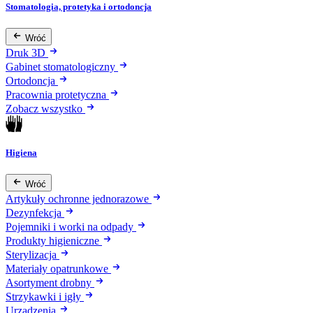
Stomatologia, protetyka i ortodoncja
Wróć
Druk 3D
Gabinet stomatologiczny
Ortodoncja
Pracownia protetyczna
Zobacz wszystko
Higiena
Wróć
Artykuły ochronne jednorazowe
Dezynfekcja
Pojemniki i worki na odpady
Produkty higieniczne
Sterylizacja
Materiały opatrunkowe
Asortyment drobny
Strzykawki i igły
Urządzenia