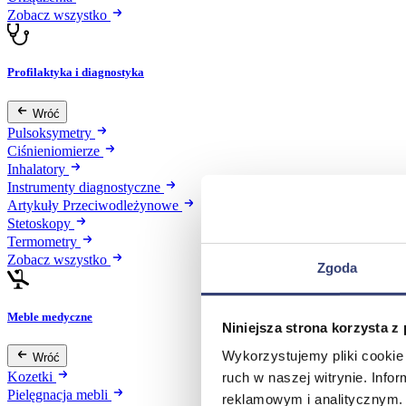
Zobacz wszystko
Profilaktyka i diagnostyka
Wróć
Pulsoksymetry
Ciśnieniomierze
Inhalatory
Instrumenty diagnostyczne
Artykuły Przeciwodleżynowe
Stetoskopy
Termometry
Zobacz wszystko
Zgoda
Meble medyczne
Niniejsza strona korzysta z
Wykorzystujemy pliki cookie 
Wróć
Kozetki
ruch w naszej witrynie. Inf
Pielęgnacja mebli
reklamowym i analitycznym. 