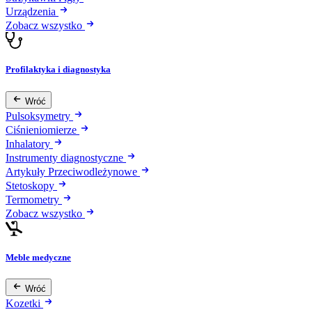
Urządzenia
Zobacz wszystko
Profilaktyka i diagnostyka
Wróć
Pulsoksymetry
Ciśnieniomierze
Inhalatory
Instrumenty diagnostyczne
Artykuły Przeciwodleżynowe
Stetoskopy
Termometry
Zobacz wszystko
Meble medyczne
Wróć
Kozetki