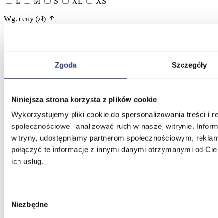
L
M
S
XL
XS
Wg. ceny (zł)
64 zł
72 zł
do
Zgoda
Szczegóły
Filtruj
Wyczyść filtracje
Posiadamy
1 produkt
w tej kategorii
Sortuj wg.
Niniejsza strona korzysta z plików cookie
Wykorzystujemy pliki cookie do spersonalizowania treści i r
społecznościowe i analizować ruch w naszej witrynie. Inform
Korektor postawy AR-763
witryny, udostępniamy partnerom społecznościowym, rekla
połączyć te informacje z innymi danymi otrzymanymi od Cie
63,90
zł
-
71,90
zł
ich usług.
Dla specjalistów
Dodaj do koszyka
Wybór
Niezbędne
zgody