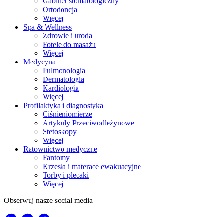
Gabinet stomatologiczny
Ortodoncja
Więcej
Spa & Wellness
Zdrowie i uroda
Fotele do masażu
Więcej
Medycyna
Pulmonologia
Dermatologia
Kardiologia
Więcej
Profilaktyka i diagnostyka
Ciśnieniomierze
Artykuły Przeciwodleżynowe
Stetoskopy
Więcej
Ratownictwo medyczne
Fantomy
Krzesła i materace ewakuacyjne
Torby i plecaki
Więcej
Obserwuj nasze social media