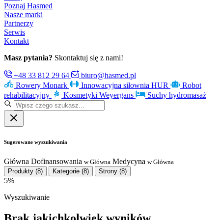
Poznaj Hasmed
Nasze marki
Partnerzy
Serwis
Kontakt
Masz pytania?
Skontaktuj się z nami!
+48 33 812 29 64
biuro@hasmed.pl
Rowery Monark
Innowacyjna siłownia HUR
Robot
rehabilitacyjny
Kosmetyki Weyergans
Suchy hydromasaż
Sugerowane wyszukiwania
Główna
Dofinansowania
Medycyna
w Główna
w Główna
Produkty
(8)
Kategorie
(8)
Strony
(8)
5%
Wyszukiwanie
Brak jakichkolwiek wyników