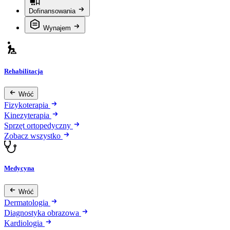
Dofinansowania
Wynajem
Rehabilitacja
Wróć
Fizykoterapia
Kinezyterapia
Sprzęt ortopedyczny
Zobacz wszystko
Medycyna
Wróć
Dermatologia
Diagnostyka obrazowa
Kardiologia