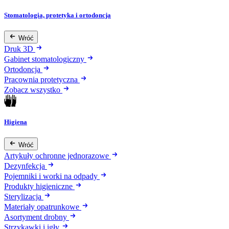
Stomatologia, protetyka i ortodoncja
Wróć
Druk 3D
Gabinet stomatologiczny
Ortodoncja
Pracownia protetyczna
Zobacz wszystko
Higiena
Wróć
Artykuły ochronne jednorazowe
Dezynfekcja
Pojemniki i worki na odpady
Produkty higieniczne
Sterylizacja
Materiały opatrunkowe
Asortyment drobny
Strzykawki i igły