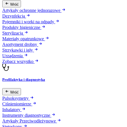
Wróć
Artykuły ochronne jednorazowe
Dezynfekcja
Pojemniki i worki na odpady
Produkty higieniczne
Sterylizacja
Materiały opatrunkowe
Asortyment drobny
Strzykawki i igły
Urządzenia
Zobacz wszystko
Profilaktyka i diagnostyka
Wróć
Pulsoksymetry
Ciśnieniomierze
Inhalatory
Instrumenty diagnostyczne
Artykuły Przeciwodleżynowe
Stetoskopy