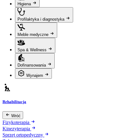
Higiena
Profilaktyka i diagnostyka
Meble medyczne
Spa & Wellness
Dofinansowania
Wynajem
Rehabilitacja
Wróć
Fizykoterapia
Kinezyterapia
Sprzęt ortopedyczny