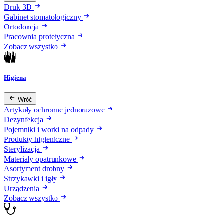
Druk 3D
Gabinet stomatologiczny
Ortodoncja
Pracownia protetyczna
Zobacz wszystko
Higiena
Wróć
Artykuły ochronne jednorazowe
Dezynfekcja
Pojemniki i worki na odpady
Produkty higieniczne
Sterylizacja
Materiały opatrunkowe
Asortyment drobny
Strzykawki i igły
Urządzenia
Zobacz wszystko