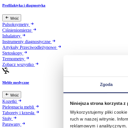
Profilaktyka i diagnostyka
Wróć
Pulsoksymetry
Ciśnieniomierze
Inhalatory
Instrumenty diagnostyczne
Artykuły Przeciwodleżynowe
Stetoskopy
Termometry
Zobacz wszystko
Meble medyczne
Zgoda
Wróć
Kozetki
Niniejsza strona korzysta z
Pielęgnacja mebli
Wykorzystujemy pliki cookie 
Taborety i krzesła
Stoły
ruch w naszej witrynie. Inf
Parawany
reklamowym i analitycznym. 