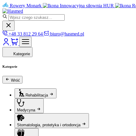
Rowery Monark
Innowacyjna siłownia HUR
R
+48 33 812 29 64
biuro@hasmed.pl
Kategorie
Kategorie
Wróć
Rehabilitacja
Medycyna
Stomatologia, protetyka i ortodoncja