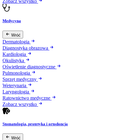
Zobacz wszystko
Medycyna
Wróć
Dermatologia
Diagnostyka obrazowa
Kardiologia
Okulistyka
Oświetlenie diagnostyczne
Pulmonologia
Sprzęt medyczny
Weterynaria
Laryngologia
Ratownictwo medyczne
Zobacz wszystko
Stomatologia, protetyka i ortodoncja
Wróć