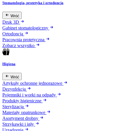
Stomatologia, protetyka i ortodoncja
Wróć
Druk 3D
Gabinet stomatologiczny
Ortodoncja
Pracownia protetyczna
Zobacz wszystko
Higiena
Wróć
Artykuły ochronne jednorazowe
Dezynfekcja
Pojemniki i worki na odpady
Produkty higieniczne
Sterylizacja
Materiały opatrunkowe
Asortyment drobny
Strzykawki i igły
Urządzenia