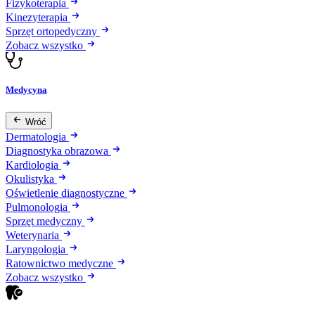
Fizykoterapia
Kinezyterapia
Sprzęt ortopedyczny
Zobacz wszystko
Medycyna
Wróć
Dermatologia
Diagnostyka obrazowa
Kardiologia
Okulistyka
Oświetlenie diagnostyczne
Pulmonologia
Sprzęt medyczny
Weterynaria
Laryngologia
Ratownictwo medyczne
Zobacz wszystko