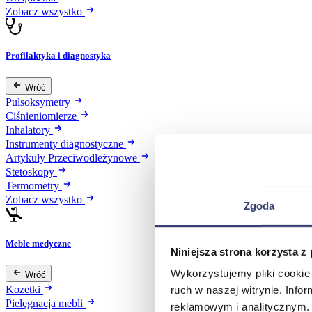
Zobacz wszystko
Profilaktyka i diagnostyka
Wróć
Pulsoksymetry
Ciśnieniomierze
Inhalatory
Instrumenty diagnostyczne
Artykuły Przeciwodleżynowe
Stetoskopy
Termometry
Zobacz wszystko
Zgoda
Meble medyczne
Niniejsza strona korzysta z
Wykorzystujemy pliki cookie 
Wróć
Kozetki
ruch w naszej witrynie. Inf
Pielęgnacja mebli
reklamowym i analitycznym. 