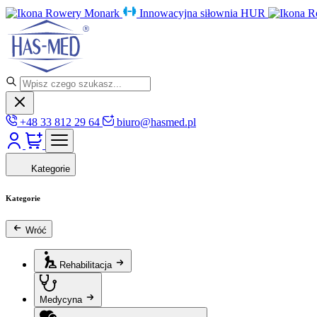
Rowery Monark
Innowacyjna siłownia HUR
R
+48 33 812 29 64
biuro@hasmed.pl
Kategorie
Kategorie
Wróć
Rehabilitacja
Medycyna