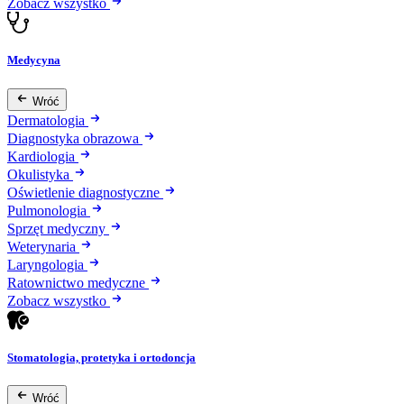
Zobacz wszystko
Medycyna
Wróć
Dermatologia
Diagnostyka obrazowa
Kardiologia
Okulistyka
Oświetlenie diagnostyczne
Pulmonologia
Sprzęt medyczny
Weterynaria
Laryngologia
Ratownictwo medyczne
Zobacz wszystko
Stomatologia, protetyka i ortodoncja
Wróć