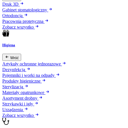
Druk 3D
Gabinet stomatologiczny
Ortodoncja
Pracownia protetyczna
Zobacz wszystko
Higiena
Wróć
Artykuły ochronne jednorazowe
Dezynfekcja
Pojemniki i worki na odpady
Produkty higieniczne
Sterylizacja
Materiały opatrunkowe
Asortyment drobny
Strzykawki i igły
Urządzenia
Zobacz wszystko