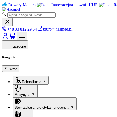
Rowery Monark
Innowacyjna siłownia HUR
R
+48 33 812 29 64
biuro@hasmed.pl
Kategorie
Kategorie
Wróć
Rehabilitacja
Medycyna
Stomatologia, protetyka i ortodoncja