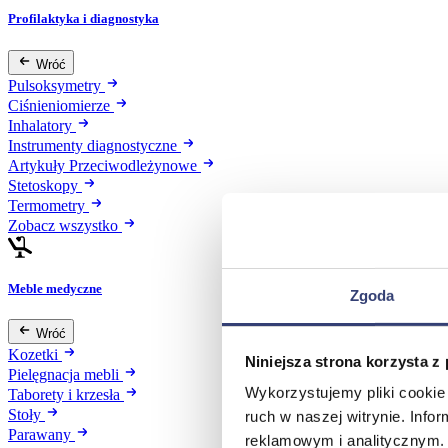
Profilaktyka i diagnostyka
Wróć
Pulsoksymetry
Ciśnieniomierze
Inhalatory
Instrumenty diagnostyczne
Artykuły Przeciwodleżynowe
Stetoskopy
Termometry
Zobacz wszystko
Meble medyczne
Zgoda
Wróć
Kozetki
Niniejsza strona korzysta z
Pielęgnacja mebli
Wykorzystujemy pliki cookie 
Taborety i krzesła
Stoły
ruch w naszej witrynie. Inf
Parawany
reklamowym i analitycznym. 