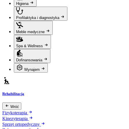
Higiena
Profilaktyka i diagnostyka
Meble medyczne
Spa & Wellness
Dofinansowania
Wynajem
Rehabilitacja
Wróć
Fizykoterapia
Kinezyterapia
Sprzęt ortopedyczny