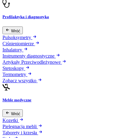
Profilaktyka i diagnostyka
Wróć
Pulsoksymetry
Ciśnieniomierze
Inhalatory
Instrumenty diagnostyczne
Artykuły Przeciwodleżynowe
Stetoskopy
Termometry
Zobacz wszystko
Meble medyczne
Wróć
Kozetki
Pielęgnacja mebli
Taborety i krzesła