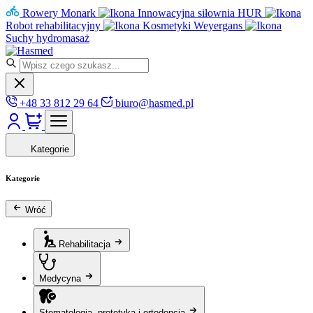
Rowery Monark
Innowacyjna siłownia HUR
Robot rehabilitacyjny
Kosmetyki Weyergans
Suchy hydromasaż
+48 33 812 29 64
biuro@hasmed.pl
Kategorie
Kategorie
Wróć
Rehabilitacja
Medycyna
Stomatologia, protetyka i ortodoncja