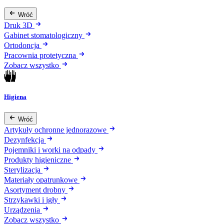
Wróć
Druk 3D
Gabinet stomatologiczny
Ortodoncja
Pracownia protetyczna
Zobacz wszystko
Higiena
Wróć
Artykuły ochronne jednorazowe
Dezynfekcja
Pojemniki i worki na odpady
Produkty higieniczne
Sterylizacja
Materiały opatrunkowe
Asortyment drobny
Strzykawki i igły
Urządzenia
Zobacz wszystko