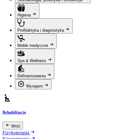
Higiena
Profilaktyka i diagnostyka
Meble medyczne
Spa & Wellness
Dofinansowania
Wynajem
Rehabilitacja
Wróć
Fizykoterapia
Kinezyterapia