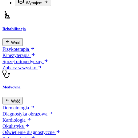
Wynajem
Rehabilitacja
Wróć
Fizykoterapia
Kinezyterapia
Sprzęt ortopedyczny
Zobacz wszystko
Medycyna
Wróć
Dermatologia
Diagnostyka obrazowa
Kardiologia
Okulistyka
Oświetlenie diagnostyczne