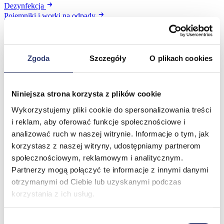
Dezynfekcja
Pojemniki i worki na odpady
Produkty higieniczne
Sterylizacja
Materiały opatrunkowe
Asortyment drobny
Zgoda
Szczegóły
O plikach cookies
Strzykawki i igły
Urządzenia
Zobacz wszystko
Niniejsza strona korzysta z plików cookie
Wykorzystujemy pliki cookie do spersonalizowania treści
Profilaktyka i diagnostyka
i reklam, aby oferować funkcje społecznościowe i
analizować ruch w naszej witrynie. Informacje o tym, jak
Wróć
korzystasz z naszej witryny, udostępniamy partnerom
Pulsoksymetry
społecznościowym, reklamowym i analitycznym.
Ciśnieniomierze
Partnerzy mogą połączyć te informacje z innymi danymi
Inhalatory
Instrumenty diagnostyczne
otrzymanymi od Ciebie lub uzyskanymi podczas
Artykuły Przeciwodleżynowe
korzystania z ich usług.
Stetoskopy
Termometry
Zobacz wszystko
Wybór