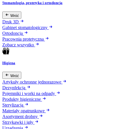
Stomatologia, protetyka i ortodoncja
Wróć
Druk 3D
Gabinet stomatologiczny
Ortodoncja
Pracownia protetyczna
Zobacz wszystko
Higiena
Wróć
Artykuły ochronne jednorazowe
Dezynfekcja
Pojemniki i worki na odpady
Produkty higieniczne
Sterylizacja
Materiały opatrunkowe
Asortyment drobny
Strzykawki i igły
Urządzenia