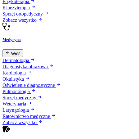
Fizykoterapia
Kinezyterapia
Sprzęt ortopedyczny
Zobacz wszystko
Medycyna
Wróć
Dermatologia
Diagnostyka obrazowa
Kardiologia
Okulistyka
Oświetlenie diagnostyczne
Pulmonologia
Sprzęt medyczny
Weterynaria
Laryngologia
Ratownictwo medyczne
Zobacz wszystko