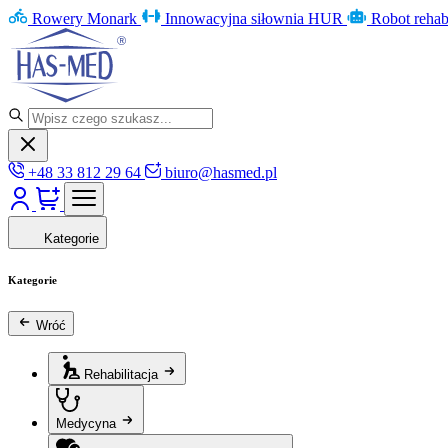
Rowery Monark
Innowacyjna siłownia HUR
Robot rehab
+48 33 812 29 64
biuro@hasmed.pl
Kategorie
Kategorie
Wróć
Rehabilitacja
Medycyna