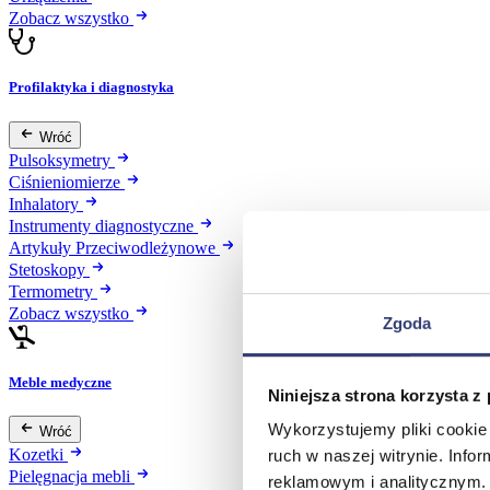
Zobacz wszystko
Profilaktyka i diagnostyka
Wróć
Pulsoksymetry
Ciśnieniomierze
Inhalatory
Instrumenty diagnostyczne
Artykuły Przeciwodleżynowe
Stetoskopy
Termometry
Zobacz wszystko
Zgoda
Meble medyczne
Niniejsza strona korzysta z
Wykorzystujemy pliki cookie 
Wróć
Kozetki
ruch w naszej witrynie. Inf
Pielęgnacja mebli
reklamowym i analitycznym. 