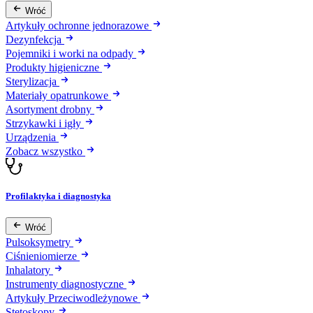
Wróć
Artykuły ochronne jednorazowe
Dezynfekcja
Pojemniki i worki na odpady
Produkty higieniczne
Sterylizacja
Materiały opatrunkowe
Asortyment drobny
Strzykawki i igły
Urządzenia
Zobacz wszystko
Profilaktyka i diagnostyka
Wróć
Pulsoksymetry
Ciśnieniomierze
Inhalatory
Instrumenty diagnostyczne
Artykuły Przeciwodleżynowe
Stetoskopy