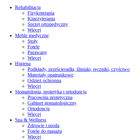
Rehabilitacja
Fizykoterapia
Kinezyterapia
Sprzęt ortopedyczny
Więcej
Meble medyczne
Stoły
Fotele
Parawany
Więcej
Higiena
Podkłady, prześcieradła, śliniaki, ręczniki, czyściwo
Materiały opatrunkowe
Odzież ochronna
Więcej
Stomatologia, protetyka i ortodoncja
Pracownia protetyczna
Gabinet stomatologiczny
Ortodoncja
Więcej
Spa & Wellness
Zdrowie i uroda
Fotele do masażu
Więcej