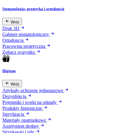
Stomatologia, protetyka i ortodoncja
Wróć
Druk 3D
Gabinet stomatologiczny
Ortodoncja
Pracownia protetyczna
Zobacz wszystko
Higiena
Wróć
Artykuły ochronne jednorazowe
Dezynfekcja
Pojemniki i worki na odpady
Produkty higieniczne
Sterylizacja
Materiały opatrunkowe
Asortyment drobny
Strzykawki i igły