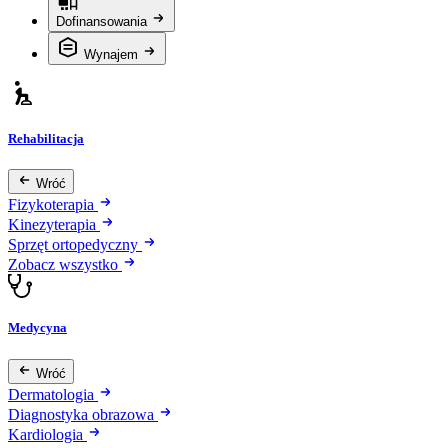
Dofinansowania
Wynajem
Rehabilitacja
Wróć
Fizykoterapia
Kinezyterapia
Sprzęt ortopedyczny
Zobacz wszystko
Medycyna
Wróć
Dermatologia
Diagnostyka obrazowa
Kardiologia