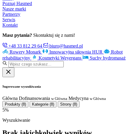
Poznaj Hasmed
Nasze marki
Partnerzy
Serwis
Kontakt
Masz pytania?
Skontaktuj się z nami!
+48 33 812 29 64
biuro@hasmed.pl
Rowery Monark
Innowacyjna siłownia HUR
Robot
rehabilitacyjny
Kosmetyki Weyergans
Suchy hydromasaż
Sugerowane wyszukiwania
Główna
Dofinansowania
Medycyna
w Główna
w Główna
Produkty
(8)
Kategorie
(8)
Strony
(8)
5%
Wyszukiwanie
Brak jakichkolwiek wyników