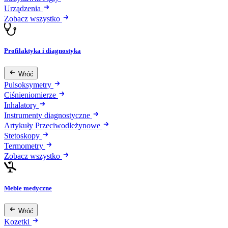
Urządzenia
Zobacz wszystko
Profilaktyka i diagnostyka
Wróć
Pulsoksymetry
Ciśnieniomierze
Inhalatory
Instrumenty diagnostyczne
Artykuły Przeciwodleżynowe
Stetoskopy
Termometry
Zobacz wszystko
Meble medyczne
Wróć
Kozetki