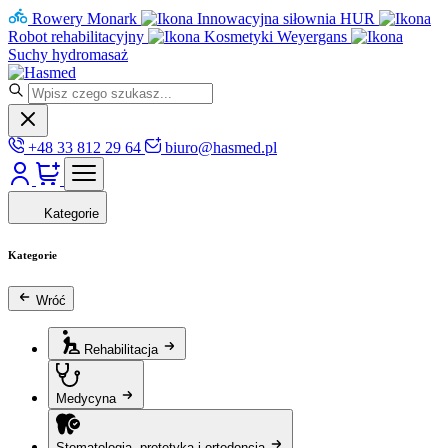
Rowery Monark
Innowacyjna siłownia HUR
Robot rehabilitacyjny
Kosmetyki Weyergans
Suchy hydromasaż
+48 33 812 29 64
biuro@hasmed.pl
Kategorie
Kategorie
Wróć
Rehabilitacja
Medycyna
Stomatologia, protetyka i ortodoncja