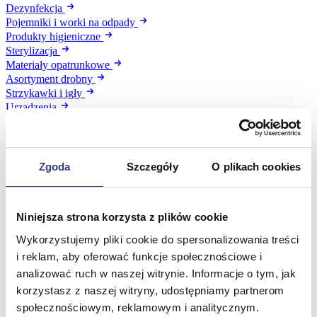
Dezynfekcja
Pojemniki i worki na odpady
Produkty higieniczne
Sterylizacja
Materiały opatrunkowe
Asortyment drobny
Strzykawki i igły
Urządzenia
Zobacz wszystko
Zgoda
Szczegóły
O plikach cookies
Profilaktyka i diagnostyka
Wróć
Pulsoksymetry
Niniejsza strona korzysta z plików cookie
Ciśnieniomierze
Wykorzystujemy pliki cookie do spersonalizowania treści
Inhalatory
Instrumenty diagnostyczne
i reklam, aby oferować funkcje społecznościowe i
Artykuły Przeciwodleżynowe
analizować ruch w naszej witrynie. Informacje o tym, jak
Stetoskopy
korzystasz z naszej witryny, udostępniamy partnerom
Termometry
społecznościowym, reklamowym i analitycznym.
Zobacz wszystko