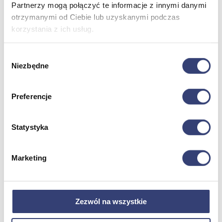
Partnerzy mogą połączyć te informacje z innymi danymi
otrzymanymi od Ciebie lub uzyskanymi podczas
Meble medyczne
korzystania z ich usług.
Wróć
Wybór
Kozetki
Niezbędne
zgody
Pielęgnacja mebli
Taborety i krzesła
Stoły
Preferencje
Parawany
Fotele
Zobacz wszystko
Statystyka
Spa & Wellness
Marketing
Wróć
Fotele do masażu
Urządzenia
Zezwól na wszystkie
Zdrowie i uroda
Zobacz wszystko