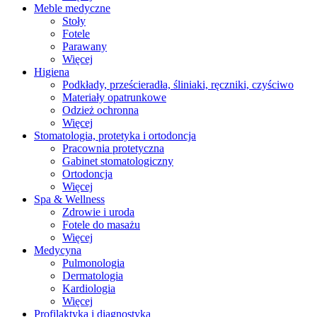
Meble medyczne
Stoły
Fotele
Parawany
Więcej
Higiena
Podkłady, prześcieradła, śliniaki, ręczniki, czyściwo
Materiały opatrunkowe
Odzież ochronna
Więcej
Stomatologia, protetyka i ortodoncja
Pracownia protetyczna
Gabinet stomatologiczny
Ortodoncja
Więcej
Spa & Wellness
Zdrowie i uroda
Fotele do masażu
Więcej
Medycyna
Pulmonologia
Dermatologia
Kardiologia
Więcej
Profilaktyka i diagnostyka