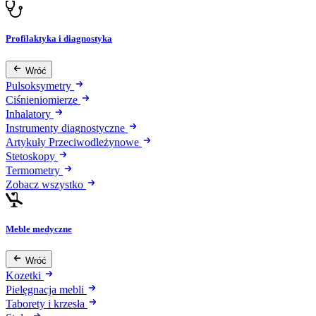
Profilaktyka i diagnostyka
Wróć
Pulsoksymetry
Ciśnieniomierze
Inhalatory
Instrumenty diagnostyczne
Artykuły Przeciwodleżynowe
Stetoskopy
Termometry
Zobacz wszystko
Meble medyczne
Wróć
Kozetki
Pielęgnacja mebli
Taborety i krzesła