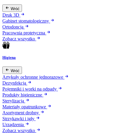
Wróć
Druk 3D
Gabinet stomatologiczny
Ortodoncja
Pracownia protetyczna
Zobacz wszystko
Higiena
Wróć
Artykuły ochronne jednorazowe
Dezynfekcja
Pojemniki i worki na odpady
Produkty higieniczne
Sterylizacja
Materiały opatrunkowe
Asortyment drobny
Strzykawki i igły
Urządzenia
Zobacz wszystko