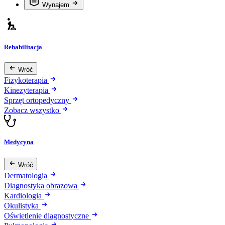
Wynajem
Rehabilitacja
Wróć
Fizykoterapia
Kinezyterapia
Sprzęt ortopedyczny
Zobacz wszystko
Medycyna
Wróć
Dermatologia
Diagnostyka obrazowa
Kardiologia
Okulistyka
Oświetlenie diagnostyczne