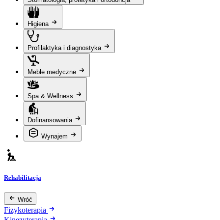
Higiena
Profilaktyka i diagnostyka
Meble medyczne
Spa & Wellness
Dofinansowania
Wynajem
Rehabilitacja
Wróć
Fizykoterapia
Kinezyterapia