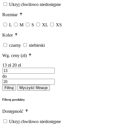
Ukryj chwilowo niedostępne
Rozmiar
L
M
S
XL
XS
Kolor
czarny
niebieski
Wg. ceny (zł)
13 zł
20 zł
do
Filtruj
Wyczyść filtracje
Filtruj produkty
Dostępność
Ukryj chwilowo niedostępne