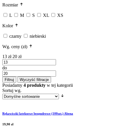
Rozmiar
L
M
S
XL
XS
Kolor
czarny
niebieski
Wg. ceny (zł)
13 zł
20 zł
do
Filtruj
Wyczyść filtracje
Posiadamy
4 produkty
w tej kategorii
Sortuj wg.
Rękawiczki lateksowe bezpudrowe (100szt.) Abena
19,90
zł