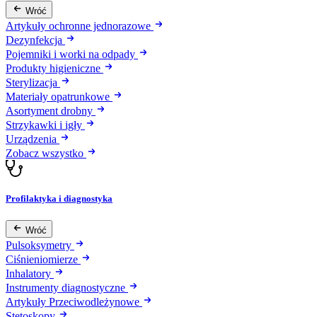
Wróć
Artykuły ochronne jednorazowe
Dezynfekcja
Pojemniki i worki na odpady
Produkty higieniczne
Sterylizacja
Materiały opatrunkowe
Asortyment drobny
Strzykawki i igły
Urządzenia
Zobacz wszystko
Profilaktyka i diagnostyka
Wróć
Pulsoksymetry
Ciśnieniomierze
Inhalatory
Instrumenty diagnostyczne
Artykuły Przeciwodleżynowe
Stetoskopy