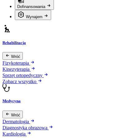
Dofinansowania
Wynajem
Rehabilitacja
Wróć
Fizykoterapia
Kinezyterapia
Sprzęt ortopedyczny
Zobacz wszystko
Medycyna
Wróć
Dermatologia
Diagnostyka obrazowa
Kardiologia