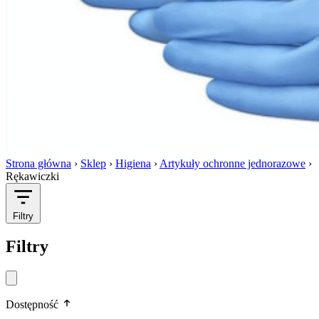
Strona główna
›
Sklep
›
Higiena
›
Artykuły ochronne jednorazowe
›
Rękawiczki
Filtry
Filtry
Dostępność