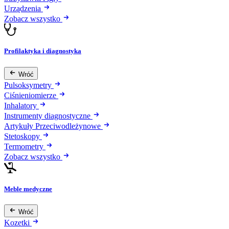
Urządzenia
Zobacz wszystko
Profilaktyka i diagnostyka
Wróć
Pulsoksymetry
Ciśnieniomierze
Inhalatory
Instrumenty diagnostyczne
Artykuły Przeciwodleżynowe
Stetoskopy
Termometry
Zobacz wszystko
Meble medyczne
Wróć
Kozetki