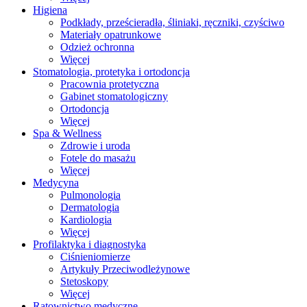
Higiena
Podkłady, prześcieradła, śliniaki, ręczniki, czyściwo
Materiały opatrunkowe
Odzież ochronna
Więcej
Stomatologia, protetyka i ortodoncja
Pracownia protetyczna
Gabinet stomatologiczny
Ortodoncja
Więcej
Spa & Wellness
Zdrowie i uroda
Fotele do masażu
Więcej
Medycyna
Pulmonologia
Dermatologia
Kardiologia
Więcej
Profilaktyka i diagnostyka
Ciśnieniomierze
Artykuły Przeciwodleżynowe
Stetoskopy
Więcej
Ratownictwo medyczne