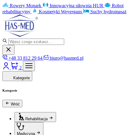
Rowery Monark
Innowacyjna siłownia HUR
Robot
rehabilitacyjny
Kosmetyki Weyergans
Suchy hydromasaż
+48 33 812 29 64
biuro@hasmed.pl
2
Kategorie
Kategorie
Wróć
Rehabilitacja
Medycyna