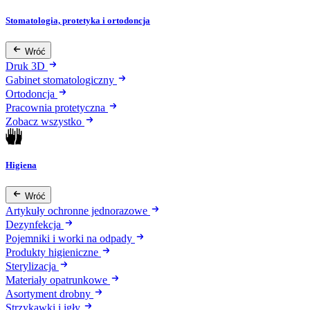
Stomatologia, protetyka i ortodoncja
Wróć
Druk 3D
Gabinet stomatologiczny
Ortodoncja
Pracownia protetyczna
Zobacz wszystko
Higiena
Wróć
Artykuły ochronne jednorazowe
Dezynfekcja
Pojemniki i worki na odpady
Produkty higieniczne
Sterylizacja
Materiały opatrunkowe
Asortyment drobny
Strzykawki i igły