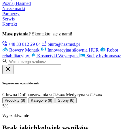
Poznaj Hasmed
Nasze marki
Partnerzy
Serwis
Kontakt
Masz pytania?
Skontaktuj się z nami!
+48 33 812 29 64
biuro@hasmed.pl
Rowery Monark
Innowacyjna siłownia HUR
Robot
rehabilitacyjny
Kosmetyki Weyergans
Suchy hydromasaż
Sugerowane wyszukiwania
Główna
Dofinansowania
Medycyna
w Główna
w Główna
Produkty
(8)
Kategorie
(8)
Strony
(8)
5%
Wyszukiwanie
Brak jakichkolwiek wyników